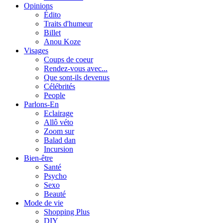
Opinions
Édito
Traits d'humeur
Billet
Anou Koze
Visages
Coups de coeur
Rendez-vous avec...
Que sont-ils devenus
Célébrités
People
Parlons-En
Eclairage
Allô véto
Zoom sur
Balad dan
Incursion
Bien-être
Santé
Psycho
Sexo
Beauté
Mode de vie
Shopping Plus
DIY