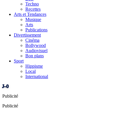
Techno
Recettes
Arts et Tendances
Musique
Arts
Publications
Divertissement
Cinéma
Bollywood
Audiovisuel
Bon plans
Sport
Hippisme
Local
International
J–0
Publicité
Publicité